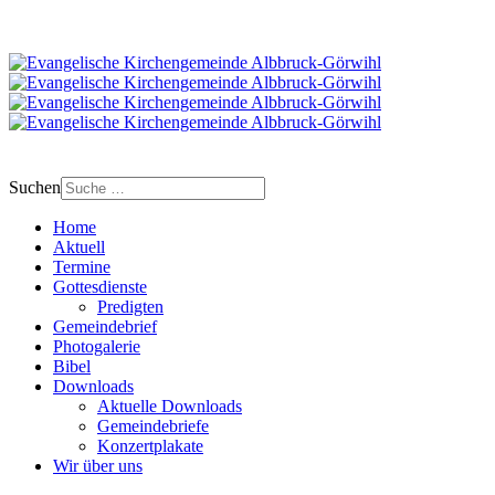
Suchen
Home
Aktuell
Termine
Gottesdienste
Predigten
Gemeindebrief
Photogalerie
Bibel
Downloads
Aktuelle Downloads
Gemeindebriefe
Konzertplakate
Wir über uns