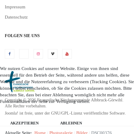
Impressum
Datenschutz
FOLGEN SIE UNS
Wir nutzen Cookies auf unserer Website. Einige von ihnen sind
essenziell für den Betrieb der Seite, während andere uns helfen, diese
Website und die Nutzererfahrung zu verbessern (Tracking Cookies). Sie
können selbst entscheiden, ob Sie die Cookies zulassen möchten. Bitte
beachten Sie, dass bei einer Ablehnung womöglich nicht mehr alle
Copyright © 2026 Evangelische Kirchengemeinde Albbruck-Görwihl.
Funktionalitäten der Seite zur Verfügung stehen.
Alle Rechte vorbehalten.
Joomla!
ist freie, unter der
GNU/GPL-Lizenz
veröffentlichte Software.
AKZEPTIEREN
ABLEHNEN
Aktuelle Seite:
Home
Photogalerie
Bilder
DSC00376