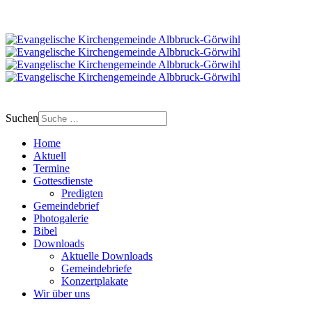
Suchen
Home
Aktuell
Termine
Gottesdienste
Predigten
Gemeindebrief
Photogalerie
Bibel
Downloads
Aktuelle Downloads
Gemeindebriefe
Konzertplakate
Wir über uns