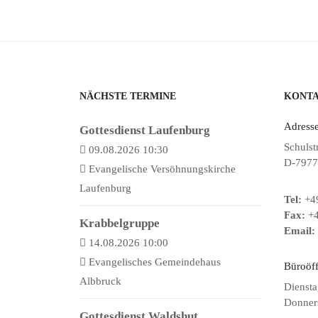
NÄCHSTE TERMINE
KONT
Adresse
Gottesdienst Laufenburg
Schulst
09.08.2026 10:30
D-7977
Evangelische Versöhnungskirche
Laufenburg
Tel:
+49
Fax:
+4
Krabbelgruppe
Email:
14.08.2026 10:00
Evangelisches Gemeindehaus
Büroöf
Albbruck
Diensta
Donners
Gottesdienst Waldshut