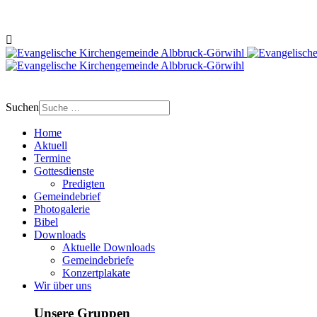
Suchen
Home
Aktuell
Termine
Gottesdienste
Predigten
Gemeindebrief
Photogalerie
Bibel
Downloads
Aktuelle Downloads
Gemeindebriefe
Konzertplakate
Wir über uns
Unsere Gruppen