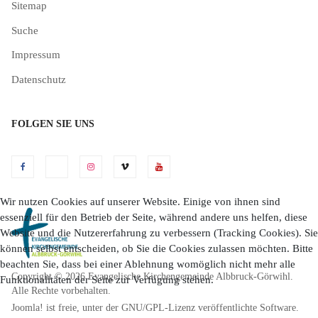
Sitemap
Suche
Impressum
Datenschutz
FOLGEN SIE UNS
Wir nutzen Cookies auf unserer Website. Einige von ihnen sind
essenziell für den Betrieb der Seite, während andere uns helfen, diese
Website und die Nutzererfahrung zu verbessern (Tracking Cookies). Sie
können selbst entscheiden, ob Sie die Cookies zulassen möchten. Bitte
beachten Sie, dass bei einer Ablehnung womöglich nicht mehr alle
Copyright © 2026 Evangelische Kirchengemeinde Albbruck-Görwihl.
Funktionalitäten der Seite zur Verfügung stehen.
Alle Rechte vorbehalten.
Joomla!
ist freie, unter der
GNU/GPL-Lizenz
veröffentlichte Software.