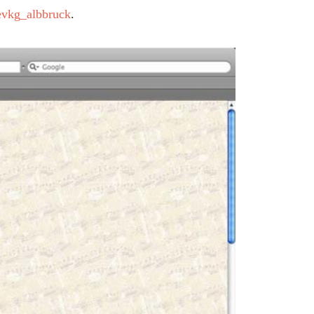
evkg_albbruck
.