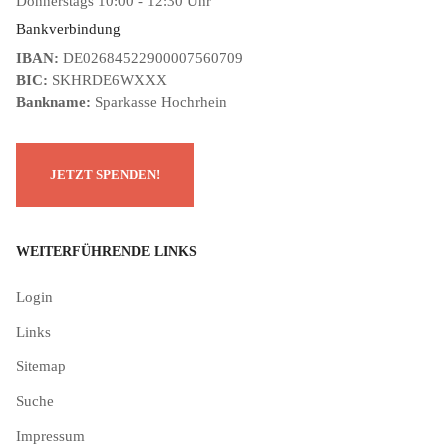
Donnerstags 10:00 - 12:30 Uhr
Bankverbindung
IBAN:
DE02684522900007560709
BIC:
SKHRDE6WXXX
Bankname:
Sparkasse Hochrhein
WEITERFÜHRENDE LINKS
Login
Links
Sitemap
Suche
Impressum