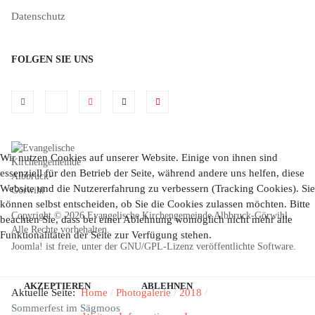
Datenschutz
FOLGEN SIE UNS
Wir nutzen Cookies auf unserer Website. Einige von ihnen sind
essenziell für den Betrieb der Seite, während andere uns helfen, diese
Website und die Nutzererfahrung zu verbessern (Tracking Cookies). Sie
können selbst entscheiden, ob Sie die Cookies zulassen möchten. Bitte
Copyright © 2026 Evangelische Kirchengemeinde Albbruck-Görwihl.
beachten Sie, dass bei einer Ablehnung womöglich nicht mehr alle
Alle Rechte vorbehalten.
Funktionalitäten der Seite zur Verfügung stehen.
Joomla!
ist freie, unter der
GNU/GPL-Lizenz
veröffentlichte Software.
AKZEPTIEREN
ABLEHNEN
Aktuelle Seite:
Home
Photogalerie
2018
Sommerfest im Sägmoos