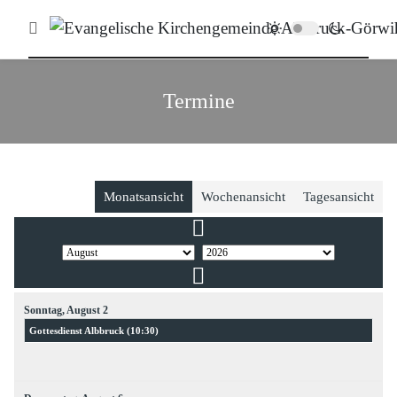
Termine
Monatsansicht
Wochenansicht
Tagesansicht
Sonntag,
August
2
Gottesdienst Albbruck (
10:30
)