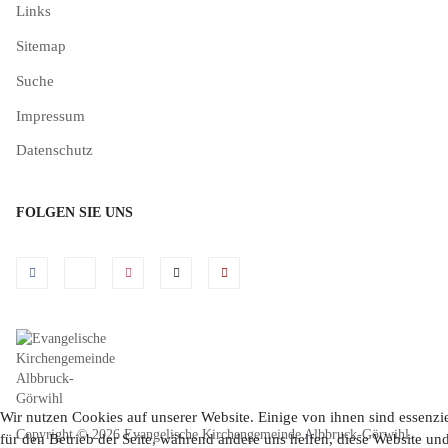
Links
Sitemap
Suche
Impressum
Datenschutz
FOLGEN SIE UNS
Wir nutzen Cookies auf unserer Website. Einige von ihnen sind essenzie
Copyright © 2026 Evangelische Kirchengemeinde Albbruck-Görwihl.
für den Betrieb der Seite, während andere uns helfen, diese Website un