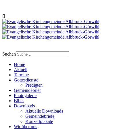
Suchen
Home
Aktuell
Termine
Gottesdienste
Predigten
Gemeindebrief
Photogalerie
Bibel
Downloads
Aktuelle Downloads
Gemeindebriefe
Konzertplakate
Wir über uns