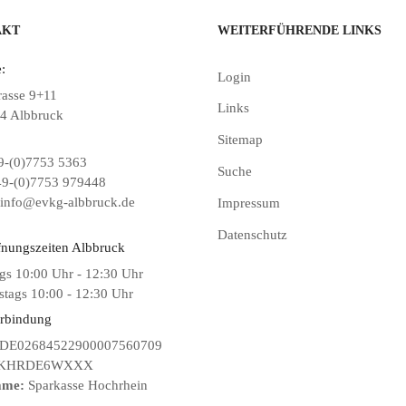
AKT
WEITERFÜHRENDE LINKS
:
Login
rasse 9+11
Links
4 Albbruck
Sitemap
-(0)7753 5363
Suche
9-(0)7753 979448
info@evkg-albbruck.de
Impressum
Datenschutz
fnungszeiten Albbruck
gs 10:00 Uhr - 12:30 Uhr
tags 10:00 - 12:30 Uhr
rbindung
DE02684522900007560709
KHRDE6WXXX
ame:
Sparkasse Hochrhein