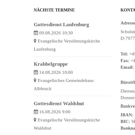
NÄCHSTE TERMINE
KONT
Adresse
Gottesdienst Laufenburg
Schulst
09.08.2026 10:30
D-7977
Evangelische Versöhnungskirche
Laufenburg
Tel:
+49
Fax:
+4
Krabbelgruppe
Email:
14.08.2026 10:00
Evangelisches Gemeindehaus
Büroöf
Albbruck
Diensta
Donners
Gottesdienst Waldshut
Bankve
16.08.2026 9:00
IBAN:
Evangelische Versöhnungskirche
BIC:
S
Waldshut
Bankn