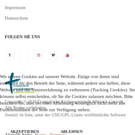
Impressum
Datenschutz
FOLGEN SIE UNS
Wir nutzen Cookies auf unserer Website. Einige von ihnen sind
essenziell für den Betrieb der Seite, während andere uns helfen, diese
Website und die Nutzererfahrung zu verbessern (Tracking Cookies). Sie
können selbst entscheiden, ob Sie die Cookies zulassen möchten. Bitte
Copyright © 2026 Evangelische Kirchengemeinde Albbruck-Görwihl.
beachten Sie, dass bei einer Ablehnung womöglich nicht mehr alle
Alle Rechte vorbehalten.
Funktionalitäten der Seite zur Verfügung stehen.
Joomla!
ist freie, unter der
GNU/GPL-Lizenz
veröffentlichte Software.
AKZEPTIEREN
ABLEHNEN
Aktuelle Seite:
Home
Termine