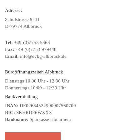
Adresse:
Schulstrasse 9+11
D-79774 Albbruck
Tel:
+49-(0)7753 5363
Fax:
+49-(0)7753 979448
Email:
info@evkg-albbruck.de
Büroöffnungszeiten Albbruck
Dienstags 10:00 Uhr - 12:30 Uhr
Donnerstags 10:00 - 12:30 Uhr
Bankverbindung
IBAN:
DE02684522900007560709
BIC:
SKHRDE6WXXX
Bankname:
Sparkasse Hochrhein