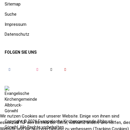
Sitemap
Suche
Impressum
Datenschutz
FOLGEN SIE UNS
Wir nutzen Cookies auf unserer Website. Einige von ihnen sind
Copyright © 2026 Evangelische Kirchengemeinde Albbruck-
essenziell für den Betrieb der Seite, während andere uns helfen, die
Görwihl. Alle Rechte vorbehalten.
Website und die Nutzererfahrung zu verbessern (Tracking Cookies).