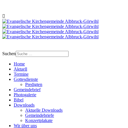
Suchen
Home
Aktuell
Termine
Gottesdienste
Predigten
Gemeindebrief
Photogalerie
Bibel
Downloads
Aktuelle Downloads
Gemeindebriefe
Konzertplakate
Wir über uns