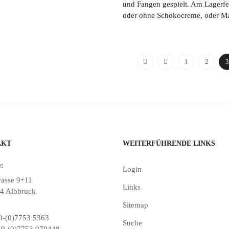
und Fangen gespielt. Am Lagerfeu
oder ohne Schokocreme, oder Ma
1
2
3
AKT
WEITERFÜHRENDE LINKS
:
Login
rasse 9+11
Links
4 Albbruck
Sitemap
-(0)7753 5363
Suche
9-(0)7753 979448