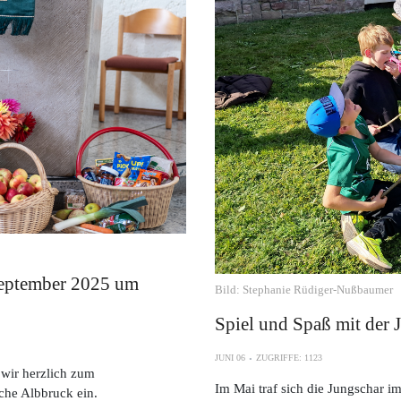
September 2025 um
Bild: Stephanie Rüdiger-Nußbaumer
Spiel und Spaß mit der 
JUNI 06
ZUGRIFFE: 1123
wir herzlich zum
Im Mai traf sich die Jungschar i
rche Albbruck ein.