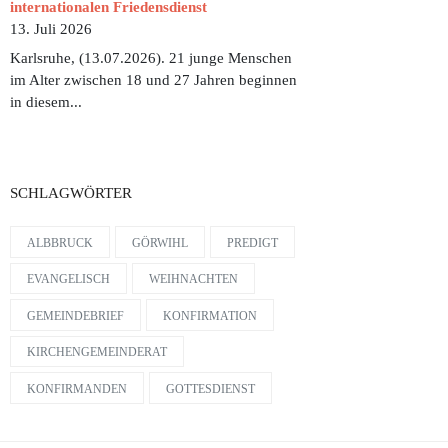
internationalen Friedensdienst
13. Juli 2026
Karlsruhe, (13.07.2026). 21 junge Menschen
im Alter zwischen 18 und 27 Jahren beginnen
in diesem...
G AM 16.11.2025 UM 10:45 UHR IN BIRNDORF
INLADUNG ZUM ERNTEDANKFEST AM 28. SEPTEMBER 2025 UM 10:30 
SCHLAGWÖRTER
ALBBRUCK
GÖRWIHL
PREDIGT
EVANGELISCH
WEIHNACHTEN
GEMEINDEBRIEF
KONFIRMATION
KIRCHENGEMEINDERAT
KONFIRMANDEN
GOTTESDIENST