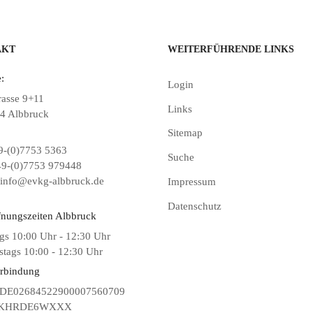
AKT
WEITERFÜHRENDE LINKS
:
Login
rasse 9+11
Links
4 Albbruck
Sitemap
-(0)7753 5363
Suche
9-(0)7753 979448
info@evkg-albbruck.de
Impressum
Datenschutz
fnungszeiten Albbruck
gs 10:00 Uhr - 12:30 Uhr
tags 10:00 - 12:30 Uhr
rbindung
DE02684522900007560709
KHRDE6WXXX