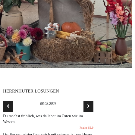
HERRNHUTER LOSUNGEN
06.08.2026
Du machst fröhlich, was da lebet im Osten wie im
Westen.
Psalm 65,9
Der Kerkermeister freute sich mit seinem ganzen Hause,