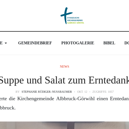
E
GEMEINDEBRIEF
PHOTOGALERIE
BIBEL
D
NEWS
Suppe und Salat zum Erntedan
BY
STEPHANIE RÜDIGER–NUSSBAUMER
OKT. 12
ZUGRIFFE: 1057
rte die Kirchengemeinde Albbruck-Görwihl einen Erntedank
lbbruck.