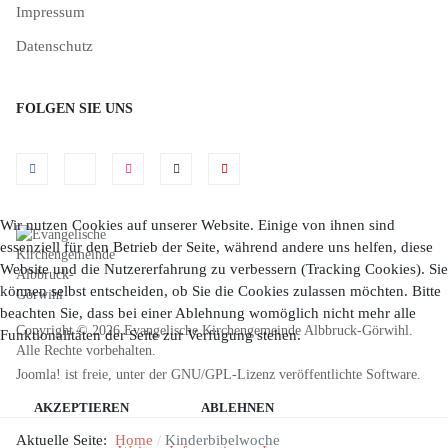
Impressum
Datenschutz
FOLGEN SIE UNS
Wir nutzen Cookies auf unserer Website. Einige von ihnen sind
essenziell für den Betrieb der Seite, während andere uns helfen, diese
Website und die Nutzererfahrung zu verbessern (Tracking Cookies). Sie
können selbst entscheiden, ob Sie die Cookies zulassen möchten. Bitte
beachten Sie, dass bei einer Ablehnung womöglich nicht mehr alle
Copyright © 2026 Evangelische Kirchengemeinde Albbruck-Görwihl.
Funktionalitäten der Seite zur Verfügung stehen.
Alle Rechte vorbehalten.
Joomla!
ist freie, unter der
GNU/GPL-Lizenz
veröffentlichte Software.
AKZEPTIEREN
ABLEHNEN
Aktuelle Seite:
Home
Kinderbibelwoche