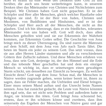
Aber es strahlt da eine Weite des Denkens über Gott zu uns
herüber, die auch uns heute weiterbringen kann, in unserem
Denken über das Miteinander von Christen und Nichtchristen zum
Beispiel. Wir Christen haben Gott nicht gepachtet. Er ist der
Schöpfer und Herr aller Menschen, gleich welcher Hautfarbe oder
Religion sie sind. Er ist der Herr von Juden, Christen und
Muslimen, von Buddhisten und Hinduisten, und er ist der
Schöpfer und Herr auch all der Menschen, die nicht an ihn
glauben. Und ich bin überzeugt, dass er ein friedliches, tolerantes
Miteinander von uns haben will. Gott will doch, dass allen
Menschen geholfen wird und sie zur Erkenntnis der Wahrheit
kommen, zur Erkenntnis Gottes selbst. Die Geschichte von Jona
bringt mich zu dieser Überzeugung. Da sind zuerst die Matrosen
auf dem Schiff, mit dem Jona von Jafo nach Tarsis fährt. Die
beten im Sturm ein jeder zu seinem Gott. Das setzt voraus, dass
sie aus aller Herren Länder stammten und alle zu verschiedenen
Göttern ihre Zuflucht nahmen. Und diese Menschen erfahren von
Jona, dass sein Gott, derjenige ist, der den Himmel und die Erde
und das tobende Meer geschaffen hat und dem ein einziger
Mensch so wichtig ist, dass er seinetwegen einen gewaltigen
Sturm schickt, um denselben zur Einsicht zu bewegen. Zu welcher
Einsicht denn? Gott sagt dem Jona: Schau mal, die Menschen in
Ninive werden zugrunde gehen, wenn keiner bereit ist, ihnen zu
sagen, dass sie Fehler machen, die Unfrieden und Elend bringen.
Einer muss seinen Mund auftun und das Unrecht beim Namen
nennen. Jona hat zunächst gedacht, die Leute von Ninive könnten
ihm egal sein, das sei nicht sein Problem und außerdem hatte er
Angst, sie könnten ihn töten. Gott bringt Jona schonend bei,
erstens, dass er ihn schützen könne und zweitens, dass ihm
seinerseits das Ergehen der Menschen von Ninive ganz und gar