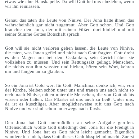
etwas wie eine Hauskapelle. Da will Gott bei uns einziehen, wenn
wir ihn reinlassen.
Genau das taten die Leute von Ninive. Der Jona hätte ihnen das
wahrscheinlich gar nicht zugetraut. Aber Gott schon. Und Gott
brauchte den Jona, der mit seinen Füßen dort hinlief und mit
seiner Stimme Gottes Botschaft sprach.
Gott will sie nicht verloren gehen lassen, die Leute von Ninive,
die taten, was ihnen gefiel und nicht nach Gott fragten. Gott dreht
es den Magen um bei dem Gedanken, sein Gericht über sie
vollziehen zu müssen. Und sein Rettungsakt gelingt. Menschen,
die nichts von ihm wussten und hielten, hören sein Wort, kehren
um und fangen an zu glauben.
So ein Jona ist Gold wert für Gott. Manchmal denke ich, wir, von
der Kirche, bleiben schön unter uns und trauen uns auch nicht so
recht nach Ninive, mitten unter die Menschen, die von Gott nichts
wissen oder halten. Das Pflaster ist uns auch zu heiß. Unter uns,
da ist es kuschliger. Aber möglicherweise ruft uns Gott nach
Ninive und wir sind schon unterwegs nach Tarsis.
Den Jona hat Gott unermüdlich an seine Aufgabe gerufen.
Offensichtlich wollte Gott unbedingt den Jona für die Predigt in
Ninive. Und Jona hat es Gott nicht leicht gemacht. Eigentlich
wundere ich mich, dass Gott dieses Geduldsspiel mitmacht. Zuerst