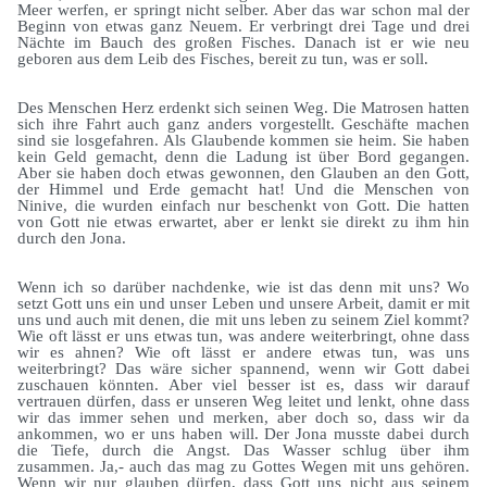
Meer werfen, er springt nicht selber. Aber das war schon mal der
Beginn von etwas ganz Neuem. Er verbringt drei Tage und drei
Nächte im Bauch des großen Fisches. Danach ist er wie neu
geboren aus dem Leib des Fisches, bereit zu tun, was er soll.
Des Menschen Herz erdenkt sich seinen Weg. Die Matrosen hatten
sich ihre Fahrt auch ganz anders vorgestellt. Geschäfte machen
sind sie losgefahren. Als Glaubende kommen sie heim. Sie haben
kein Geld gemacht, denn die Ladung ist über Bord gegangen.
Aber sie haben doch etwas gewonnen, den Glauben an den Gott,
der Himmel und Erde gemacht hat! Und die Menschen von
Ninive, die wurden einfach nur beschenkt von Gott. Die hatten
von Gott nie etwas erwartet, aber er lenkt sie direkt zu ihm hin
durch den Jona.
Wenn ich so darüber nachdenke, wie ist das denn mit uns? Wo
setzt Gott uns ein und unser Leben und unsere Arbeit, damit er mit
uns und auch mit denen, die mit uns leben zu seinem Ziel kommt?
Wie oft lässt er uns etwas tun, was andere weiterbringt, ohne dass
wir es ahnen? Wie oft lässt er andere etwas tun, was uns
weiterbringt? Das wäre sicher spannend, wenn wir Gott dabei
zuschauen könnten. Aber viel besser ist es, dass wir darauf
vertrauen dürfen, dass er unseren Weg leitet und lenkt, ohne dass
wir das immer sehen und merken, aber doch so, dass wir da
ankommen, wo er uns haben will. Der Jona musste dabei durch
die Tiefe, durch die Angst. Das Wasser schlug über ihm
zusammen. Ja,- auch das mag zu Gottes Wegen mit uns gehören.
Wenn wir nur glauben dürfen, dass Gott uns nicht aus seinem