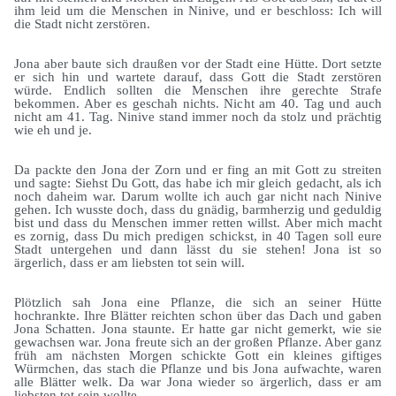
ihm leid um die Menschen in Ninive, und er beschloss: Ich will
die Stadt nicht zerstören.
Jona aber baute sich draußen vor der Stadt eine Hütte. Dort setzte
er sich hin und wartete darauf, dass Gott die Stadt zerstören
würde. Endlich sollten die Menschen ihre gerechte Strafe
bekommen. Aber es geschah nichts. Nicht am 40. Tag und auch
nicht am 41. Tag. Ninive stand immer noch da stolz und prächtig
wie eh und je.
Da packte den Jona der Zorn und er fing an mit Gott zu streiten
und sagte: Siehst Du Gott, das habe ich mir gleich gedacht, als ich
noch daheim war. Darum wollte ich auch gar nicht nach Ninive
gehen. Ich wusste doch, dass du gnädig, barmherzig und geduldig
bist und dass du Menschen immer retten willst. Aber mich macht
es zornig, dass Du mich predigen schickst, in 40 Tagen soll eure
Stadt untergehen und dann lässt du sie stehen! Jona ist so
ärgerlich, dass er am liebsten tot sein will.
Plötzlich sah Jona eine Pflanze, die sich an seiner Hütte
hochrankte. Ihre Blätter reichten schon über das Dach und gaben
Jona Schatten. Jona staunte. Er hatte gar nicht gemerkt, wie sie
gewachsen war. Jona freute sich an der großen Pflanze. Aber ganz
früh am nächsten Morgen schickte Gott ein kleines giftiges
Würmchen, das stach die Pflanze und bis Jona aufwachte, waren
alle Blätter welk. Da war Jona wieder so ärgerlich, dass er am
liebsten tot sein wollte.