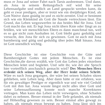
muss er Jona auf seiner Fahrt nach Tarsis ausbremsen. Und dann,
als Jona in seinem Rettungsfisch reif wird für seine
Lebensaufgabe und endlich an Land gespuckt werden kann, da
geht er zwar predigen, aber er trotzt wie ein dreijähriges Kind, als
Gott Ninive dann gnädig ist und es nicht zerstört. Und er benimmt
sich wie ein Kleinkind als Gott die Staude vertrocknen lässt. Ein
Grund, das Leben wegzuwerfen ist das beides Mal für Jona. Und
Gott macht das mit. Er legt Jona nicht übers Knie oder fängt an zu
brüllen, wie wir menschlichen Eltern es dann manchmal tun, weil
es so gar nicht zum Aushalten ist. Gott bleibt ganz geduldig und
versucht, den Jona für sich zu gewinnen. Gott ist auch mit Jona
barmherzig und gütig und geduldig über jedes Maß hinaus. Jona
ist Gott unendlich wichtig.
Diese Geschichte ist eine Geschichte von der Güte und
Barmherzigkeit Gottes mit jedem Menschen. Es ist eine
Geschichte,die davon erzählt, wie Gott das Leben jedes einzelnen
Menschen leitet und begleitet. Und seht ihr, wie der alte Spruch
hier vortrefflich anschaulich gemacht wird?
Des Menschen Herz
erdenkt sich seinen Weg, aber der Herr lenkt seinen Schritt
.
Wäre es nach Jona gegangen, der wäre bei seinen Schafen sitzen
geblieben, sein Leben lang. Aber dann hätte er nie erfahren, was
für ein gewaltiger Prediger er eigentlich war und wie viel Geduld
Gott mit ihm hat. Jona wusste längst nicht alles über Gott und
seine Lebensauffassung konnte noch manche Korrekturen
vertragen. Man kann das Leben nicht verweigern, ohne Schaden
dabei zu nehmen. Besser einmal in der Tiefe gelandet, als niemals
auf Höhenflug gewesen zu sein. Besser einmal alles gewagt zu
haben, als niemals etwas bewegt zu haben. Jona lässt sich ins