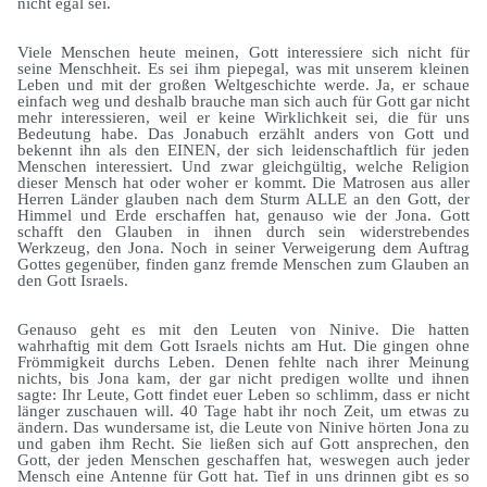
nicht egal sei.
Viele Menschen heute meinen, Gott interessiere sich nicht für
seine Menschheit. Es sei ihm piepegal, was mit unserem kleinen
Leben und mit der großen Weltgeschichte werde. Ja, er schaue
einfach weg und deshalb brauche man sich auch für Gott gar nicht
mehr interessieren, weil er keine Wirklichkeit sei, die für uns
Bedeutung habe. Das Jonabuch erzählt anders von Gott und
bekennt ihn als den EINEN, der sich leidenschaftlich für jeden
Menschen interessiert. Und zwar gleichgültig, welche Religion
dieser Mensch hat oder woher er kommt. Die Matrosen aus aller
Herren Länder glauben nach dem Sturm ALLE an den Gott, der
Himmel und Erde erschaffen hat, genauso wie der Jona. Gott
schafft den Glauben in ihnen durch sein widerstrebendes
Werkzeug, den Jona. Noch in seiner Verweigerung dem Auftrag
Gottes gegenüber, finden ganz fremde Menschen zum Glauben an
den Gott Israels.
Genauso geht es mit den Leuten von Ninive. Die hatten
wahrhaftig mit dem Gott Israels nichts am Hut. Die gingen ohne
Frömmigkeit durchs Leben. Denen fehlte nach ihrer Meinung
nichts, bis Jona kam, der gar nicht predigen wollte und ihnen
sagte: Ihr Leute, Gott findet euer Leben so schlimm, dass er nicht
länger zuschauen will. 40 Tage habt ihr noch Zeit, um etwas zu
ändern. Das wundersame ist, die Leute von Ninive hörten Jona zu
und gaben ihm Recht. Sie ließen sich auf Gott ansprechen, den
Gott, der jeden Menschen geschaffen hat, weswegen auch jeder
Mensch eine Antenne für Gott hat. Tief in uns drinnen gibt es so