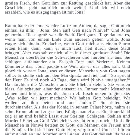
großen Fisch, den Gott ihm zur Rettung geschickt hat. Aber die
Geschichte geht natürlich noch weiter! Und ich will euch
erzählen, wie es ausgegangen ist mit Jona!
Kaum hatte der Jona wieder Luft zum Atmen, da sagte Gott noch
einmal zu ihm: „ Jona! Steh auf! Geh nach Ninive!“ Und Jona
gehorchte. Riesengroß war die Stadt! Drei ganze Tage dauerte es,
wenn man von einem Ende zum anderen gehen wollte. Jona
wagte sich hinein. Er dachte, wenn Gott mich aus einem Sturm
retten kann, dann kann er mich auch heil durch diese Stadt
bringen! Aber was sah er nicht alles in dieser gottlosen Stadt! Die
Menschen überfielen die Schwächeren und raubten sie aus. Sie
schlugen aufeinander ein. Es gab Tote und Verletzte. Keinen
kümmerte das. Jona packte die Wut, als er das alles sah. Und
plötzlich wusste Jona, was er diesen Menschen von Gott sagen
sollte. Er stellte sich auf den Marktplatz und rief laut:“ So spricht
der Herr: Es sind noch 40 Tage, dann wird Ninive untergehen!“
Da horchten die Menschen auf. Sie blieben stehen. Sie wurden
blass. Sie schauten einander entsetzt an. Immer mehr Menschen
kamen und hörten, was der Jona rief. Erschrocken fragten sie:
„Was sollen wir jetzt machen? Wir haben Gott beleidigt. Wir
wollen zu ihm beten und uns ändern!“ So riefen sie
durcheinander. Als das der König in seinem Palast hörte, nahm er
seine Krone ab und zog seinen Königsmantel aus. Ein Trauerkleid
zog er an und befahl: Lasst euer Streiten, Schlagen, Stehlen und
Morden! Betet zu Gott! Vielleicht verzeiht er uns noch." Und alle
Menschen in Ninive beteten zu Gott, die Männer, die Frauen und
die Kinder. Und sie baten Gott: Herr, vergib uns! Und sie hörten
auf mit Stehlen und Morden und Lügen. Als Gott das sah, da tat es