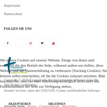
Impressum
Datenschutz
FOLGEN SIE UNS
Wir nutzen Cookies auf unserer Website. Einige von ihnen sind
essenziell für den Betrieb der Seite, während andere uns helfen, diese
Website und die Nutzererfahrung zu verbessern (Tracking Cookies). Sie
können selbst entscheiden, ob Sie die Cookies zulassen möchten. Bitte
Copyright © 2026 Evangelische Kirchengemeinde Albbruck-Görwihl.
beachten Sie, dass bei einer Ablehnung womöglich nicht mehr alle
Alle Rechte vorbehalten.
Funktionalitäten der Seite zur Verfügung stehen.
Joomla!
ist freie, unter der
GNU/GPL-Lizenz
veröffentlichte Software.
AKZEPTIEREN
ABLEHNEN
Aktuelle Seite:
Home
Gottesdienste
Predigten