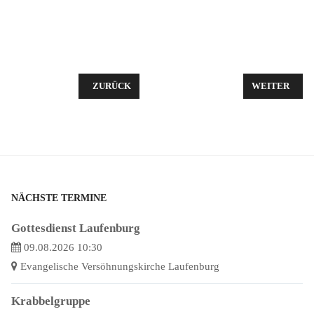
VORHERIGER BEITRAG: PREDIGT ZU JOHANNES 1,1
NÄCHSTER BE
ZURÜCK
WEITER
NÄCHSTE TERMINE
Gottesdienst Laufenburg
09.08.2026 10:30
Evangelische Versöhnungskirche Laufenburg
Krabbelgruppe