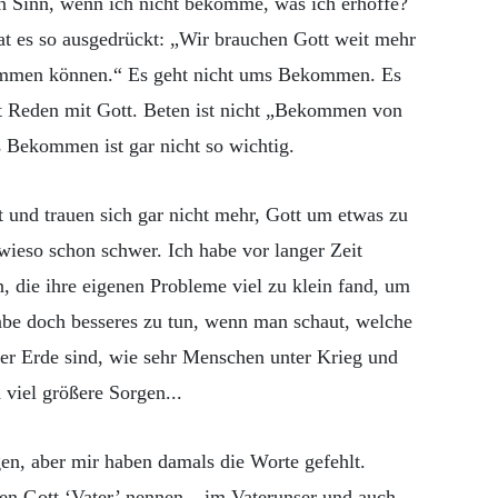
en Sinn, wenn ich nicht bekomme, was ich erhoffe?
at es so ausgedrückt: „Wir brauchen Gott weit mehr
kommen können.“ Es geht nicht ums Bekommen. Es
t Reden mit Gott. Beten ist nicht „Bekommen von
as Bekommen ist gar nicht so wichtig.
gt und trauen sich gar nicht mehr, Gott um etwas zu
sowieso schon schwer. Ich habe vor langer Zeit
, die ihre eigenen Probleme viel zu klein fand, um
habe doch besseres zu tun, wenn man schaut, welche
er Erde sind, wie sehr Menschen unter Krieg und
 viel größere Sorgen...
gen, aber mir haben damals die Worte gefehlt.
fen Gott ‘Vater’ nennen – im Vaterunser und auch