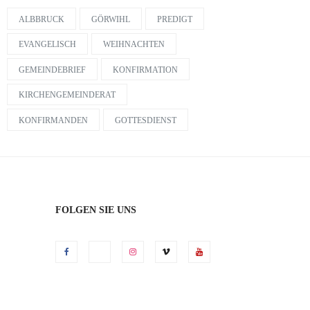
ALBBRUCK
GÖRWIHL
PREDIGT
EVANGELISCH
WEIHNACHTEN
BERICHT VOM FAMILIENGOTTESDIENST AM 2. ADVENTSSONNTAG
GEMEINDEBRIEF
KONFIRMATION
KIRCHENGEMEINDERAT
KONFIRMANDEN
GOTTESDIENST
FOLGEN SIE UNS