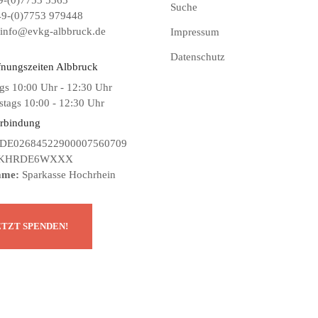
-(0)7753 5363
Suche
9-(0)7753 979448
info@evkg-albbruck.de
Impressum
Datenschutz
fnungszeiten Albbruck
gs 10:00 Uhr - 12:30 Uhr
tags 10:00 - 12:30 Uhr
rbindung
DE02684522900007560709
KHRDE6WXXX
ame:
Sparkasse Hochrhein