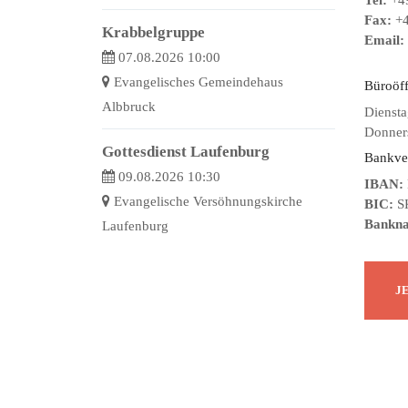
Tel:
+49
Fax:
+4
Krabbelgruppe
Email:
07.08.2026 10:00
Evangelisches Gemeindehaus
Büroöf
Albbruck
Diensta
Donners
Gottesdienst Laufenburg
Bankve
09.08.2026 10:30
IBAN:
Evangelische Versöhnungskirche
BIC:
S
Bankn
Laufenburg