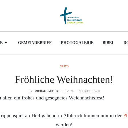
E
GEMEINDEBRIEF
PHOTOGALERIE
BIBEL
D
NEWS
Fröhliche Weihnachten!
BY
MICHAEL MOSER
DEZ. 26
ZUGRIFFE: 5500
allen ein frohes und gesegnetes Weichnachtsfest!
rippenspiel an Heiligabend in Albbruck können nun in der
Ph
werden!