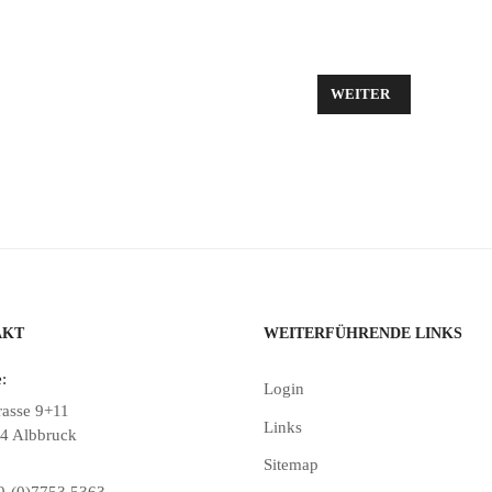
TESDIENST IN GÖRWIHL AM 10. JANUAR 2016
NÄCHSTER BEITRAG: 
WEITER
AKT
WEITERFÜHRENDE LINKS
:
Login
rasse 9+11
Links
4 Albbruck
Sitemap