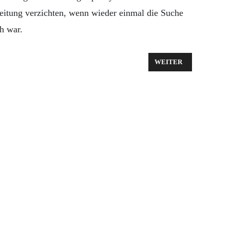
leitung verzichten, wenn wieder einmal die Suche
h war.
N GOTTESDIENST ABWECHSELND IN DER CHRISTUSKIRCHE IN ALBB
NÄCHSTER BEITRAG: W
WEITER