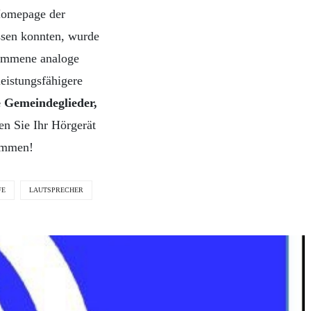
Homepage der
assen konnten, wurde
kommene analoge
leistungsfähigere
e Gemeindeglieder,
ten Sie Ihr Hörgerät
kommen!
FE
LAUTSPRECHER