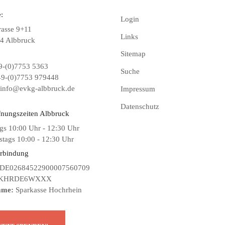
:
Login
rasse 9+11
Links
4 Albbruck
Sitemap
-(0)7753 5363
Suche
9-(0)7753 979448
info@evkg-albbruck.de
Impressum
Datenschutz
fnungszeiten Albbruck
gs 10:00 Uhr - 12:30 Uhr
tags 10:00 - 12:30 Uhr
rbindung
DE02684522900007560709
KHRDE6WXXX
ame:
Sparkasse Hochrhein