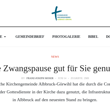
E
GEMEINDEBRIEF
PHOTOGALERIE
BIBEL
D
NEWS
 Zwangspause gut für Sie genu
BY
FRANZ-JOSEPH MOSER
JUNI 14
ZUGRIFFE: 2909
che Kirchengemeinde Albbruck-Görwihl hat die durch die C
r Gottesdienste in der Kirche dazu genutzt, die Infrastruktu
in Albbruck auf den neuesten Stand zu bringen.