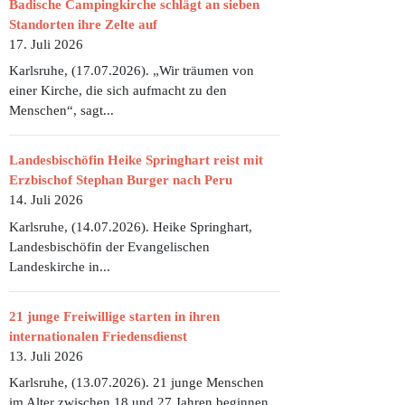
Badische Campingkirche schlägt an sieben
Standorten ihre Zelte auf
17. Juli 2026
Karlsruhe, (17.07.2026). „Wir träumen von
einer Kirche, die sich aufmacht zu den
RUCK UND ZUHAUSE!
IR SIND FÜR SIE DA - NUR ANDERS! - AKTUELLE INFORMATIONEN
Menschen“, sagt...
Landesbischöfin Heike Springhart reist mit
Erzbischof Stephan Burger nach Peru
14. Juli 2026
Karlsruhe, (14.07.2026). Heike Springhart,
Landesbischöfin der Evangelischen
Landeskirche in...
21 junge Freiwillige starten in ihren
internationalen Friedensdienst
13. Juli 2026
Karlsruhe, (13.07.2026). 21 junge Menschen
im Alter zwischen 18 und 27 Jahren beginnen