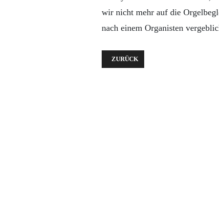
wir nicht mehr auf die Orgelbeg
nach einem Organisten vergeblic
VORHERIGER BEITRAG: WIR FEIER
ZURÜCK