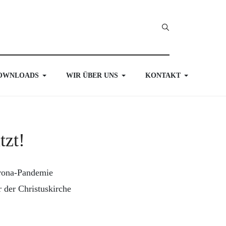
OWNLOADS
WIR ÜBER UNS
KONTAKT
tzt!
orona-Pandemie
r der Christuskirche