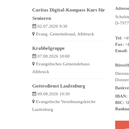
Adresse
Caritas Digital-Kompass Kurs für
Schulst
Senioren
D-7977
02.07.2026 9:30
Evang. Gemeindesaal, Albbruck
Tel:
+49
Fax:
+4
Krabbelgruppe
Email:
07.08.2026 10:00
Evangelisches Gemeindehaus
Büroöf
Albbruck
Diensta
Donners
Gottesdienst Laufenburg
Bankve
09.08.2026 10:30
IBAN:
Evangelische Versöhnungskirche
BIC:
S
Bankn
Laufenburg