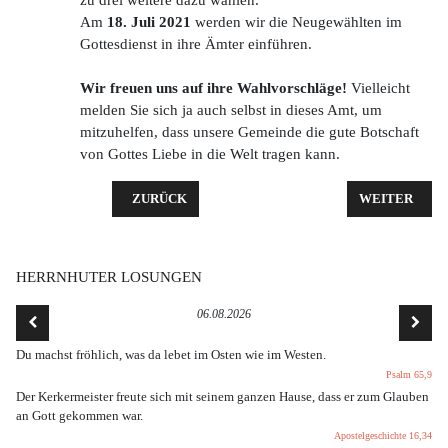
Am
18. Juli 2021
werden wir die Neugewählten im
Gottesdienst in ihre Ämter einführen.
Wir freuen uns auf ihre Wahlvorschläge!
Vielleicht
melden Sie sich ja auch selbst in dieses Amt, um
mitzuhelfen, dass unsere Gemeinde die gute Botschaft
von Gottes Liebe in die Welt tragen kann.
VORHERIGER BEITRAG: KONFIRMATION 2021
NÄCHSTER BE
ZURÜCK
WEITER
HERRNHUTER LOSUNGEN
06.08.2026
Du machst fröhlich, was da lebet im Osten wie im Westen.
Psalm 65,9
Der Kerkermeister freute sich mit seinem ganzen Hause, dass er zum Glauben
an Gott gekommen war.
Apostelgeschichte 16,34