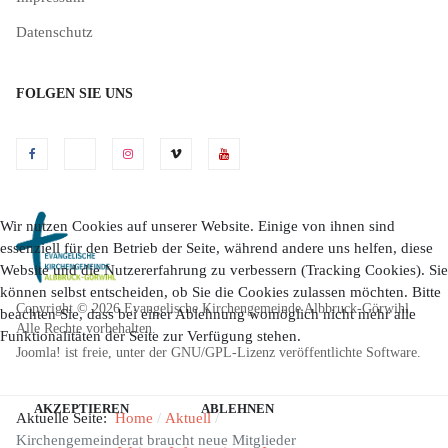
Datenschutz
FOLGEN SIE UNS
Wir nutzen Cookies auf unserer Website. Einige von ihnen sind
essenziell für den Betrieb der Seite, während andere uns helfen, diese
Website und die Nutzererfahrung zu verbessern (Tracking Cookies). Sie
können selbst entscheiden, ob Sie die Cookies zulassen möchten. Bitte
Copyright © 2026 Evangelische Kirchengemeinde Albbruck-Görwihl.
beachten Sie, dass bei einer Ablehnung womöglich nicht mehr alle
Alle Rechte vorbehalten.
Funktionalitäten der Seite zur Verfügung stehen.
Joomla!
ist freie, unter der
GNU/GPL-Lizenz
veröffentlichte Software.
AKZEPTIEREN
ABLEHNEN
Aktuelle Seite:
Home
Aktuell
Kirchengemeinderat braucht neue Mitglieder