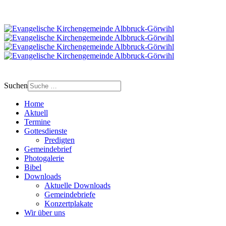
Suchen
Home
Aktuell
Termine
Gottesdienste
Predigten
Gemeindebrief
Photogalerie
Bibel
Downloads
Aktuelle Downloads
Gemeindebriefe
Konzertplakate
Wir über uns