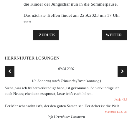
die Kinder der Jungschar nun in die Sommerpause.
Das nächste Treffen findet am 22.9.2023 um 17 Uhr
statt.
VORHERIGER BEITRAG: WÜRDIG DAS SCHULJAHR
NÄCHSTER BE
ZURÜCK
WEITER
HERRNHUTER LOSUNGEN
09.08.2026
10. Sonntag nach Trinitatis (Israelsonntag)
Siehe, was ich früher verkündigt habe, ist gekommen. So verkündige ich
auch Neues; ehe denn es sprosst, lasse ich’s euch hören.
Jesaja 42,9
Der Menschensohn ist’s, der den guten Samen sät. Der Acker ist die Welt.
Matthäus 13,37-38
Info Herrnhuter Losungen