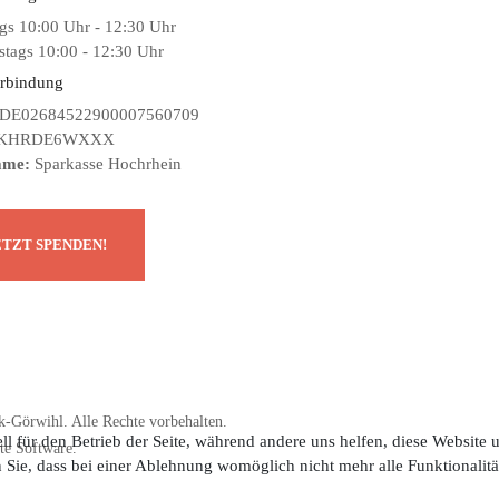
gs 10:00 Uhr - 12:30 Uhr
tags 10:00 - 12:30 Uhr
rbindung
DE02684522900007560709
KHRDE6WXXX
ame:
Sparkasse Hochrhein
-Görwihl. Alle Rechte vorbehalten.
ll für den Betrieb der Seite, während andere uns helfen, diese Website
te Software.
n Sie, dass bei einer Ablehnung womöglich nicht mehr alle Funktionalitä