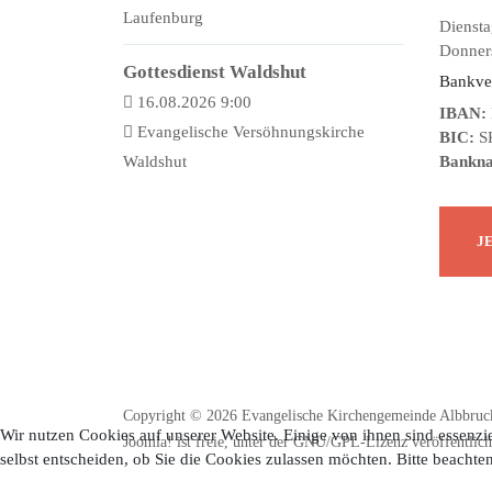
Laufenburg
Diensta
Donners
Gottesdienst Waldshut
Bankve
16.08.2026 9:00
IBAN:
Evangelische Versöhnungskirche
BIC:
S
Waldshut
Bankn
Copyright © 2026 Evangelische Kirchengemeinde Albbruck
Wir nutzen Cookies auf unserer Website. Einige von ihnen sind essenzie
Joomla!
ist freie, unter der
GNU/GPL-Lizenz
veröffentlich
selbst entscheiden, ob Sie die Cookies zulassen möchten. Bitte beachte