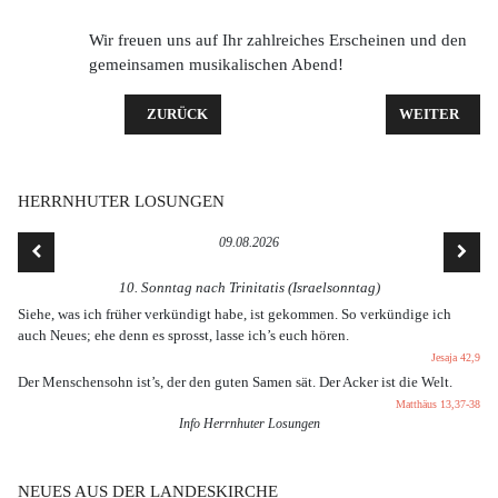
Wir freuen uns auf Ihr zahlreiches Erscheinen und den
gemeinsamen musikalischen Abend!
VORHERIGER BEITRAG: SONNENAUFGANG AM BE
NÄCHSTER BE
ZURÜCK
WEITER
HERRNHUTER LOSUNGEN
09.08.2026
10. Sonntag nach Trinitatis (Israelsonntag)
Siehe, was ich früher verkündigt habe, ist gekommen. So verkündige ich
auch Neues; ehe denn es sprosst, lasse ich’s euch hören.
Jesaja 42,9
Der Menschensohn ist’s, der den guten Samen sät. Der Acker ist die Welt.
Matthäus 13,37-38
Info Herrnhuter Losungen
NEUES AUS DER LANDESKIRCHE