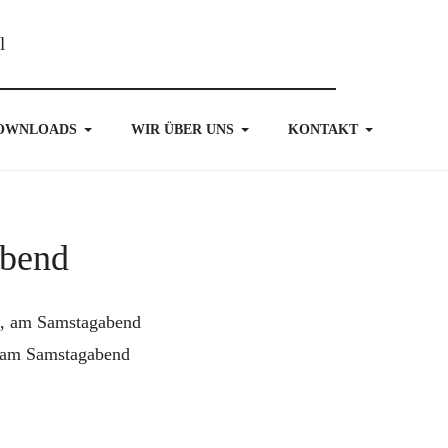
OWNLOADS
WIR ÜBER UNS
KONTAKT
abend
t, am Samstagabend
u am Samstagabend