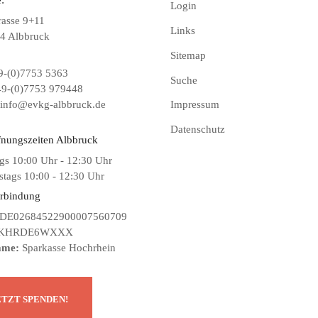
Login
rasse 9+11
Links
4 Albbruck
Sitemap
-(0)7753 5363
Suche
9-(0)7753 979448
info@evkg-albbruck.de
Impressum
Datenschutz
fnungszeiten Albbruck
gs 10:00 Uhr - 12:30 Uhr
tags 10:00 - 12:30 Uhr
rbindung
DE02684522900007560709
KHRDE6WXXX
ame:
Sparkasse Hochrhein