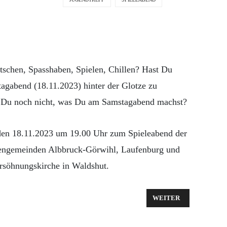
schen, Spasshaben, Spielen, Chillen? Hast Du
agabend (18.11.2023) hinter der Glotze zu
 Du noch nicht, was Du am Samstagabend machst?
n 18.11.2023 um 19.00 Uhr zum Spieleabend der
hengemeinden Albbruck-Görwihl, Laufenburg und
rsöhnungskirche in Waldshut.
NDEBRIEF NR. 03-23
NÄCHSTER BEITRAG: 
WEITER