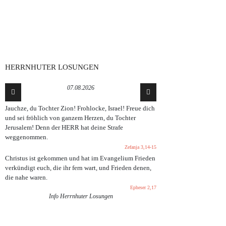
HERRNHUTER LOSUNGEN
07.08.2026
Jauchze, du Tochter Zion! Frohlocke, Israel! Freue dich
und sei fröhlich von ganzem Herzen, du Tochter
Jerusalem! Denn der HERR hat deine Strafe
weggenommen.
Zefanja 3,14-15
Christus ist gekommen und hat im Evangelium Frieden
verkündigt euch, die ihr fern wart, und Frieden denen,
die nahe waren.
Epheser 2,17
WANDERUNG DES JUGENDTREFFS ZUM BELCHEN
Info Herrnhuter Losungen