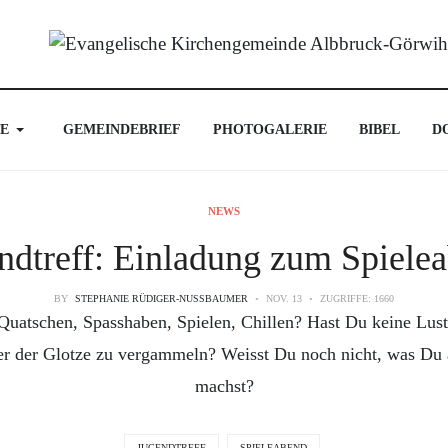
E
GEMEINDEBRIEF
PHOTOGALERIE
BIBEL
D
NEWS
ndtreff: Einladung zum Spiele
BY
STEPHANIE RÜDIGER-NUSSBAUMER
NOV. 13
ZUGRIFFE: 1660
Quatschen, Spasshaben, Spielen, Chillen? Hast Du keine Lus
ter der Glotze zu vergammeln? Weisst Du noch nicht, was D
machst?
JUGENDTREFF
SPIELEABEND