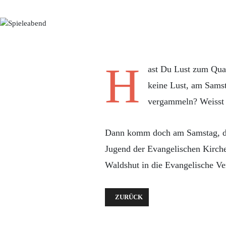
H
ast Du Lust zum Quat
keine Lust, am Samst
vergammeln? Weisst
Dann komm doch am Samstag, de
Jugend der Evangelischen Kirc
Waldshut in die Evangelische Ve
VORHERIGER BEITRAG: DER GEMEI
ZURÜCK