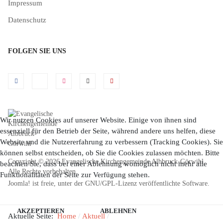
Impressum
Datenschutz
FOLGEN SIE UNS
Wir nutzen Cookies auf unserer Website. Einige von ihnen sind
essenziell für den Betrieb der Seite, während andere uns helfen, diese
Website und die Nutzererfahrung zu verbessern (Tracking Cookies). Sie
können selbst entscheiden, ob Sie die Cookies zulassen möchten. Bitte
Copyright © 2026 Evangelische Kirchengemeinde Albbruck-Görwihl.
beachten Sie, dass bei einer Ablehnung womöglich nicht mehr alle
Alle Rechte vorbehalten.
Funktionalitäten der Seite zur Verfügung stehen.
Joomla!
ist freie, unter der
GNU/GPL-Lizenz
veröffentlichte Software.
AKZEPTIEREN
ABLEHNEN
Aktuelle Seite:
Home
Aktuell