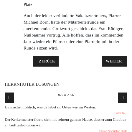
Platz.
Auch der leider verhinderte Vakanzvertreters, Pfarrer
Michael Born, hatte der Mitarbeiterrunde ein
anerkennendes Grußwort geschickt, das Frau Rüdiger-
Nußbaumer vortrug. Alle hoffen, dass im kommenden
Jahr wieder ein Pfarrer oder eine Pfarrerin mit in der
Runde sitzen wird.
VORHERIGER BEITRAG: UNSERE GOTTESDIENSTE
NÄCHSTER B
ZURÜCK
WEITER
HERRNHUTER LOSUNGEN
07.08.2026
Du machst fröhlich, was da lebet im Osten wie im Westen.
Psalm 65,9
Der Kerkermeister freute sich mit seinem ganzen Hause, dass er zum Glauben
an Gott gekommen war.
Apostelgeschichte 16,34