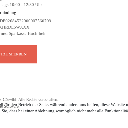
tags 10:00 - 12:30 Uhr
rbindung
DE02684522900007560709
KHRDE6WXXX
ame:
Sparkasse Hochrhein
-Görwihl. Alle Rechte vorbehalten.
ll für den Betrieb der Seite, während andere uns helfen, diese Website
te Software.
n Sie, dass bei einer Ablehnung womöglich nicht mehr alle Funktionalitä