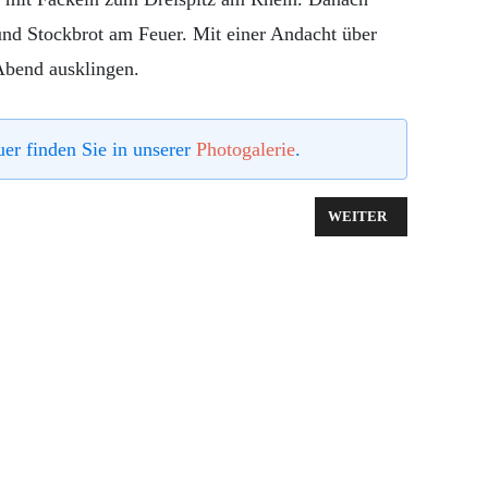
und Stockbrot am Feuer. Mit einer Andacht über
 Abend ausklingen.
er finden Sie in unserer
Photogalerie
.
AS BAND DES FRIEDENS
NÄCHSTER BEITRAG: 
WEITER