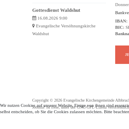
Donners
Gottesdienst Waldshut
Bankve
16.08.2026 9:00
IBAN:
Evangelische Versöhnungskirche
BIC:
S
Waldshut
Bankn
Copyright © 2026 Evangelische Kirchengemeinde Albbruck
Wir nutzen Cookies auf unserer Website. Einige von ihnen sind essenzie
Joomla!
ist freie, unter der
GNU/GPL-Lizenz
veröffentlich
selbst entscheiden, ob Sie die Cookies zulassen möchten. Bitte beachte