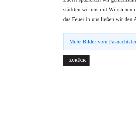
stärkten wir uns mit Würstchen 
das Feuer in uns ließen wir den
Mehr Bilder vom Fasnachtsfeu
VORHERIGER BEITRAG: …DURCH D
ZURÜCK