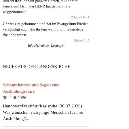
und sei fröhlich von ganzem Herzen, du Tochter
Jerusalem! Denn der HERR hat deine Strafe
weggenommen.
Zefanja 3,14-15
Christus ist gekommen und hat im Evangelium Frieden
verkündigt euch, die ihr fern wart, und Frieden denen,
die nahe waren.
Epheser 2,17
Info Herrnhuter Losungen
EINLADUNG ZUM GOTTESDIENST MIT PFARRERIN OTTE-KEMPF
NEUES AUS DER LANDESKIRCHE
Schaumherzen und Segen zum
Ausbildungsstart
30. Juli 2026
Hannover/Frankfurt/Karlsruhe (30.07.2026).
Was wünschen sich junge Menschen für ihre
Ausbildung?...