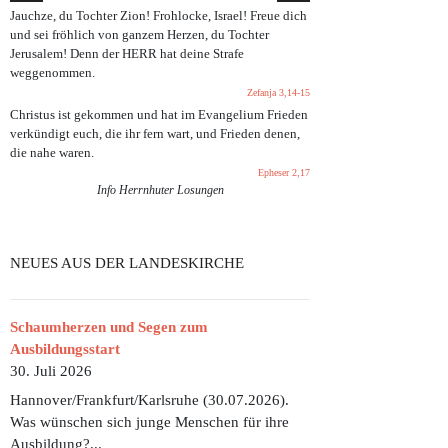
Jauchze, du Tochter Zion! Frohlocke, Israel! Freue dich
und sei fröhlich von ganzem Herzen, du Tochter
Jerusalem! Denn der HERR hat deine Strafe
weggenommen.
Zefanja 3,14-15
Christus ist gekommen und hat im Evangelium Frieden
verkündigt euch, die ihr fern wart, und Frieden denen,
die nahe waren.
Epheser 2,17
Info Herrnhuter Losungen
NEUES AUS DER LANDESKIRCHE
Schaumherzen und Segen zum
Ausbildungsstart
30. Juli 2026
Hannover/Frankfurt/Karlsruhe (30.07.2026).
Was wünschen sich junge Menschen für ihre
Ausbildung?...