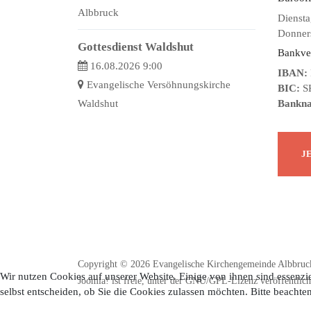
Albbruck
Diensta
Donners
Gottesdienst Waldshut
Bankve
16.08.2026 9:00
IBAN:
Evangelische Versöhnungskirche
BIC:
S
Waldshut
Bankn
Copyright © 2026 Evangelische Kirchengemeinde Albbruck
Wir nutzen Cookies auf unserer Website. Einige von ihnen sind essenzie
Joomla!
ist freie, unter der
GNU/GPL-Lizenz
veröffentlich
selbst entscheiden, ob Sie die Cookies zulassen möchten. Bitte beachte