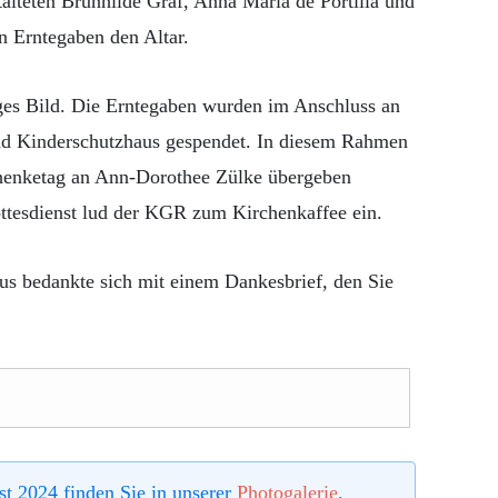
talteten Brunhilde Gräf, Anna Maria de Portilla und
n Erntegaben den Altar.
iges Bild. Die Erntegaben wurden im Anschluss an
nd Kinderschutzhaus gespendet. In diesem Rahmen
henketag an Ann-Dorothee Zülke übergeben
ttesdienst lud der KGR zum Kirchenkaffee ein.
s bedankte sich mit einem Dankesbrief, den Sie
t 2024 finden Sie in unserer
Photogalerie
.