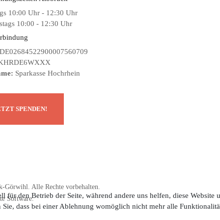
gs 10:00 Uhr - 12:30 Uhr
tags 10:00 - 12:30 Uhr
rbindung
DE02684522900007560709
KHRDE6WXXX
ame:
Sparkasse Hochrhein
-Görwihl. Alle Rechte vorbehalten.
ll für den Betrieb der Seite, während andere uns helfen, diese Website
te Software.
n Sie, dass bei einer Ablehnung womöglich nicht mehr alle Funktionalitä