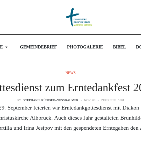
E
GEMEINDEBRIEF
PHOTOGALERIE
BIBEL
D
NEWS
tesdienst zum Erntedankfest 
BY
STEPHANIE RÜDIGER–NUSSBAUMER
NOV. 09
ZUGRIFFE: 1601
9. September feierten wir Erntedankgottesdienst mit Diakon i
hristuskirche Albbruck. Auch dieses Jahr gestalteten Brunhil
rtilla und Irina Jesipov mit den gespendeten Erntegaben den 