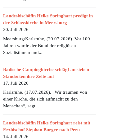
Landesbischöfin Heike Springhart predigt in
VEGETARISCH ODER DOCH MIT SPECK? JEDER KONNTE SEINEN FL
der Schlosskirche in Meersburg
20. Juli 2026
Meersburg/Karlsruhe, (20.07.2026). Vor 100
Jahren wurde der Bund der religiösen
Sozialistinnen und...
Badische Campingkirche schlägt an sieben
Standorten ihre Zelte auf
17. Juli 2026
Karlsruhe, (17.07.2026). „Wir träumen von
einer Kirche, die sich aufmacht zu den
Menschen“, sagt...
Landesbischöfin Heike Springhart reist mit
Erzbischof Stephan Burger nach Peru
14. Juli 2026