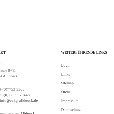
AKT
WEITERFÜHRENDE LINKS
:
Login
rasse 9+11
Links
4 Albbruck
Sitemap
-(0)7753 5363
Suche
9-(0)7753 979448
info@evkg-albbruck.de
Impressum
Datenschutz
fnungszeiten Albbruck