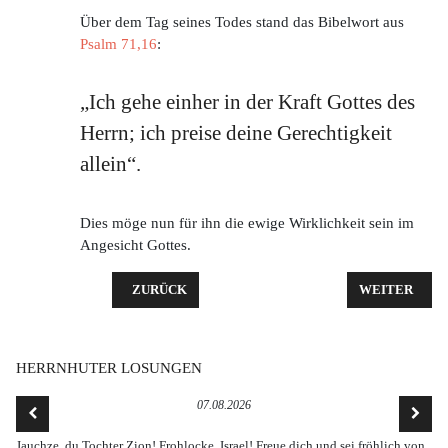
Über dem Tag seines Todes stand das Bibelwort aus
Psalm 71,16
:
„Ich gehe einher in der Kraft Gottes des
Herrn; ich preise deine Gerechtigkeit
allein“.
Dies möge nun für ihn die ewige Wirklichkeit sein im
Angesicht Gottes.
VORHERIGER BEITRAG: PREMIERE DER JUBELKO
NÄCHSTER BE
ZURÜCK
WEITER
HERRNHUTER LOSUNGEN
07.08.2026
Jauchze, du Tochter Zion! Frohlocke, Israel! Freue dich und sei fröhlich von