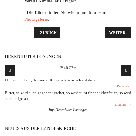
Verena Kimmel aus Dogern.
Die Bilder finden Sie wie immer in unserer
Photogalerie
.
VORHERIGER BEITRAG: UNSERE NEUEN RÄUMLIC
NÄCHSTER BE
ZURÜCK
WEITER
HERRNHUTER LOSUNGEN
08.08.2026
Du bist der Gott, der mir hilft; täglich harre ich auf dich.
Psalm 25,5
Bittet, so wird euch gegeben; suchet, so werdet ihr finden; klopfet an, so wird
euch aufgetan.
Matthäus 7,7
Info Herrnhuter Losungen
NEUES AUS DER LANDESKIRCHE