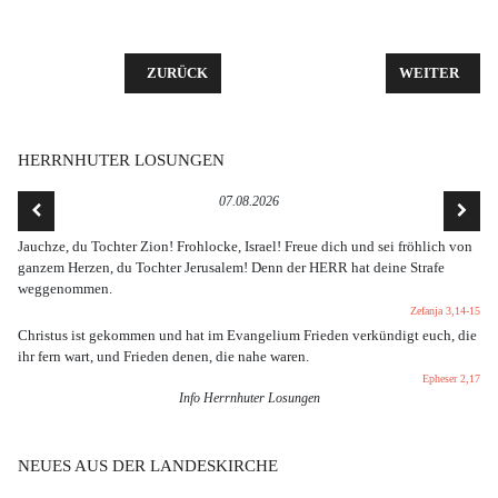
VORHERIGER BEITRAG: KINDERBIBELWOCHE 2015
NÄCHSTER BE
ZURÜCK
WEITER
HERRNHUTER LOSUNGEN
07.08.2026
Jauchze, du Tochter Zion! Frohlocke, Israel! Freue dich und sei fröhlich von
ganzem Herzen, du Tochter Jerusalem! Denn der HERR hat deine Strafe
weggenommen.
Zefanja 3,14-15
Christus ist gekommen und hat im Evangelium Frieden verkündigt euch, die
ihr fern wart, und Frieden denen, die nahe waren.
Epheser 2,17
Info Herrnhuter Losungen
NEUES AUS DER LANDESKIRCHE