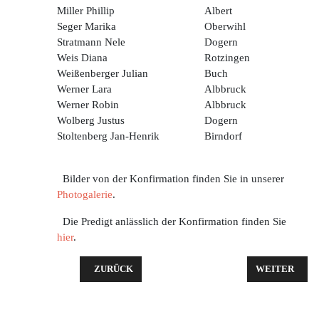
Miller Phillip
Albert
Seger Marika
Oberwihl
Stratmann Nele
Dogern
Weis Diana
Rotzingen
Weißenberger Julian
Buch
Werner Lara
Albbruck
Werner Robin
Albbruck
Wolberg Justus
Dogern
Stoltenberg Jan-Henrik
Birndorf
Bilder von der Konfirmation finden Sie in unserer
Photogalerie
.
Die Predigt anlässlich der Konfirmation finden Sie
hier
.
VORHERIGER BEITRAG: GOTTESDIENST UND SO
NÄCHSTER BE
ZURÜCK
WEITER