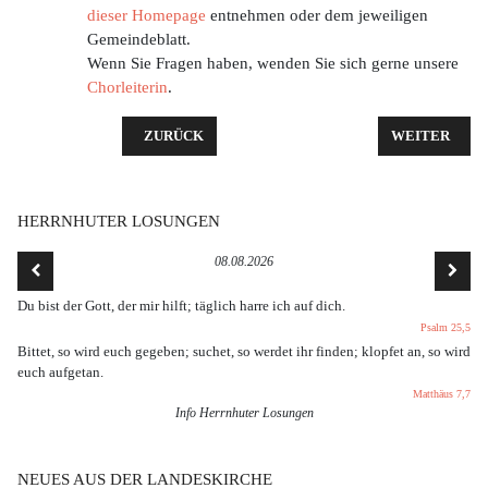
dieser Homepage
entnehmen oder dem jeweiligen
Gemeindeblatt.
Wenn Sie Fragen haben, wenden Sie sich gerne unsere
Chorleiterin
.
VORHERIGER BEITRAG: EINFÜHRUNG NEUER KI
NÄCHSTER BE
ZURÜCK
WEITER
HERRNHUTER LOSUNGEN
08.08.2026
Du bist der Gott, der mir hilft; täglich harre ich auf dich.
Psalm 25,5
Bittet, so wird euch gegeben; suchet, so werdet ihr finden; klopfet an, so wird
euch aufgetan.
Matthäus 7,7
Info Herrnhuter Losungen
NEUES AUS DER LANDESKIRCHE