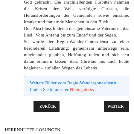
Gott gebracht. Die anschließenden Fürbitten nahmen
die Krisen der Welt, verfolgte Christen, die
Herausforderungen der Gemeinden sowie einsame,
kranke und trauernde Menschen in den Blick.
Den Abschluss bildeten das gemeinsame Vaterunser, das
Lied „Vom Anfang bis zum Ende“ und der Segen.
So wurde der Regio-Wander-Gottesdienst zu einer
besonderen Erfahrung: gemeinsam unterwegs sein,
miteinander glauben, Hoffnung teilen und sich neu
daran erinnern lassen, dass Christus uns auch heute
begleitet – auf allen Wegen des Lebens.
Weitere Bilder vom Regio-Wandergottesdienst
finden Sie in unserer
Photogalerie
.
VORHERIGER BEITRAG: ÖKUMENISCHER GOTTESD
NÄCHSTER BE
ZURÜCK
WEITER
HERRNHUTER LOSUNGEN