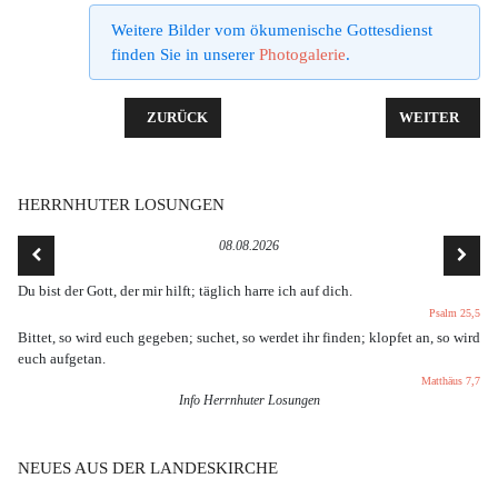
Weitere Bilder vom ökumenische Gottesdienst
finden Sie in unserer
Photogalerie
.
VORHERIGER BEITRAG: DER GEMEINDEBRIEF NR. 
NÄCHSTER BE
ZURÜCK
WEITER
HERRNHUTER LOSUNGEN
08.08.2026
Du bist der Gott, der mir hilft; täglich harre ich auf dich.
Psalm 25,5
Bittet, so wird euch gegeben; suchet, so werdet ihr finden; klopfet an, so wird
euch aufgetan.
Matthäus 7,7
Info Herrnhuter Losungen
NEUES AUS DER LANDESKIRCHE