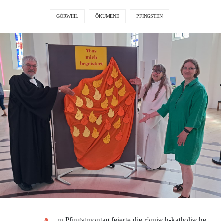
GÖRWIHL
ÖKUMENE
PFINGSTEN
m Pfingstmontag feierte die römisch-katholische