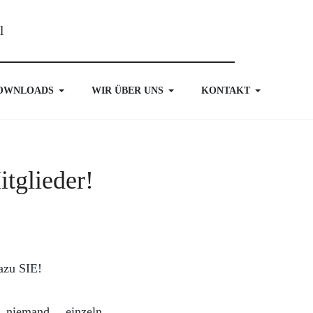
OWNLOADS
WIR ÜBER UNS
KONTAKT
tglieder!
azu SIE!
niemand einzeln