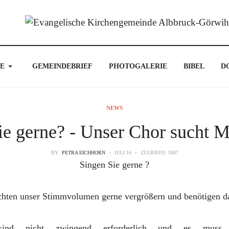
E
GEMEINDEBRIEF
PHOTOGALERIE
BIBEL
D
NEWS
ie gerne? - Unser Chor sucht Mi
BY
PETRA EICHHORN
JULI 16
ZUGRIFFE: 5987
Singen Sie gerne ?
hten unser Stimmvolumen gerne vergrößern und benötigen d
e sind nicht zwingend erforderlich und es muss 