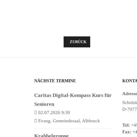
VORHERIGER BEITRAG: KINDERBI
ZURÜCK
NÄCHSTE TERMINE
KONT
Adresse
Caritas Digital-Kompass Kurs für
Schulst
Senioren
D-7977
02.07.2026 9:30
Evang. Gemeindesaal, Albbruck
Tel:
+49
Fax:
+4
Krabbelgruppe