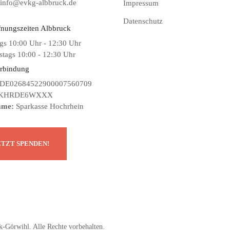
info@evkg-albbruck.de
Impressum
Datenschutz
fnungszeiten Albbruck
gs 10:00 Uhr - 12:30 Uhr
tags 10:00 - 12:30 Uhr
rbindung
DE02684522900007560709
KHRDE6WXXX
ame:
Sparkasse Hochrhein
-Görwihl. Alle Rechte vorbehalten.