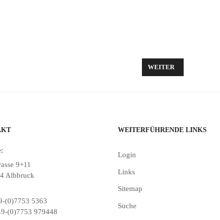
BELWOCHE 2014
NÄCHSTER BEITRAG: 
WEITER
AKT
WEITERFÜHRENDE LINKS
:
Login
rasse 9+11
Links
4 Albbruck
Sitemap
-(0)7753 5363
Suche
9-(0)7753 979448