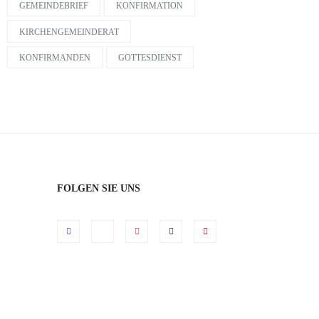
GEMEINDEBRIEF
KONFIRMATION
KIRCHENGEMEINDERAT
KONFIRMANDEN
GOTTESDIENST
UNSERE NEUE KONFIRMANDENGRUPPE 2014/2015
FOLGEN SIE UNS