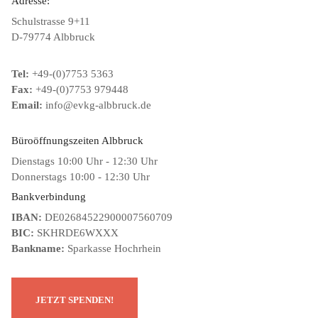
Adresse:
Schulstrasse 9+11
D-79774 Albbruck
Tel:
+49-(0)7753 5363
Fax:
+49-(0)7753 979448
Email:
info@evkg-albbruck.de
Büroöffnungszeiten Albbruck
Dienstags 10:00 Uhr - 12:30 Uhr
Donnerstags 10:00 - 12:30 Uhr
Bankverbindung
IBAN:
DE02684522900007560709
BIC:
SKHRDE6WXXX
Bankname:
Sparkasse Hochrhein