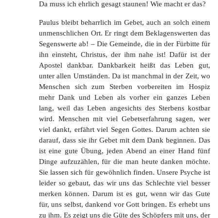
Da muss ich ehrlich gesagt staunen! Wie macht er das?
Paulus bleibt beharrlich im Gebet, auch an solch einem
unmenschlichen Ort. Er ringt dem Beklagenswerten das
Segenswerte ab! – Die Gemeinde, die in der Fürbitte für
ihn einsteht, Christus, der ihm nahe ist! Dafür ist der
Apostel dankbar. Dankbarkeit heißt das Leben gut,
unter allen Umständen. Da ist manchmal in der Zeit, wo
Menschen sich zum Sterben vorbereiten im Hospiz
mehr Dank und Leben als vorher ein ganzes Leben
lang, weil das Leben angesichts des Sterbens kostbar
wird. Menschen mit viel Gebetserfahrung sagen, wer
viel dankt, erfährt viel Segen Gottes. Darum achten sie
darauf, dass sie ihr Gebet mit dem Dank beginnen. Das
ist eine gute Übung, jeden Abend an einer Hand fünf
Dinge aufzuzählen, für die man heute danken möchte.
Sie lassen sich für gewöhnlich finden. Unsere Psyche ist
leider so gebaut, das wir uns das Schlechte viel besser
merken können. Darum ist es gut, wenn wir das Gute
für, uns selbst, dankend vor Gott bringen. Es erhebt uns
zu ihm. Es zeigt uns die Güte des Schöpfers mit uns, der