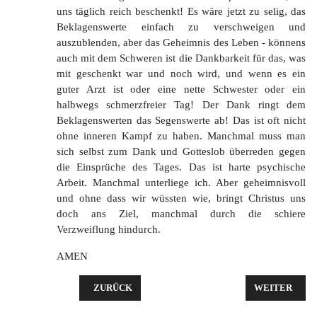
uns täglich reich beschenkt! Es wäre jetzt zu selig, das
Beklagenswerte einfach zu verschweigen und
auszublenden, aber das Geheimnis des Leben - könnens
auch mit dem Schweren ist die Dankbarkeit für das, was
mit geschenkt war und noch wird, und wenn es ein
guter Arzt ist oder eine nette Schwester oder ein
halbwegs schmerzfreier Tag! Der Dank ringt dem
Beklagenswerten das Segenswerte ab! Das ist oft nicht
ohne inneren Kampf zu haben. Manchmal muss man
sich selbst zum Dank und Gotteslob überreden gegen
die Einsprüche des Tages. Das ist harte psychische
Arbeit. Manchmal unterliege ich. Aber geheimnisvoll
und ohne dass wir wüssten wie, bringt Christus uns
doch ans Ziel, manchmal durch die schiere
Verzweiflung hindurch.
AMEN
VORHERIGER BEITRAG: PREDIGT ZU MATTHÄUS 21,
NÄCHSTER BEI
ZURÜCK
WEITER