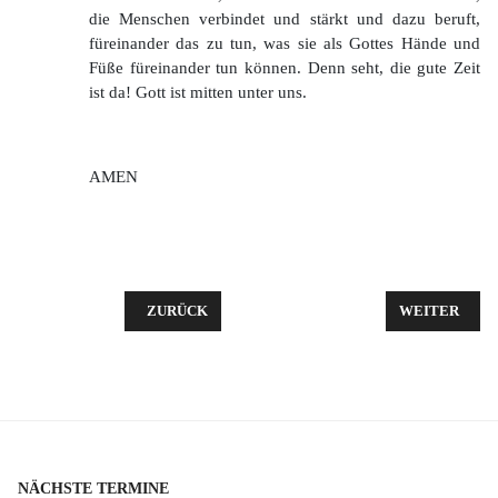
die Menschen verbindet und stärkt und dazu beruft,
füreinander das zu tun, was sie als Gottes Hände und
Füße füreinander tun können. Denn seht, die gute Zeit
ist da! Gott ist mitten unter uns.
AMEN
VORHERIGER BEITRAG: PREDIGT ZU GENESIS 8, 1-1
NÄCHSTER BEI
ZURÜCK
WEITER
NÄCHSTE TERMINE