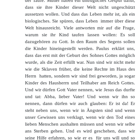
der Taufe. Mütter haben ein untrügliches Gespür dafür,
dass sie ihre Kinder dieser Welt nicht ungeschützt
aussetzen wollen. Und dass das Leben mehr ist, als ein
biologisches. Sie spüren, dass Leben immer über diese
Welt hinausreicht. Viele antworten mir auf die Frage,
warum sie ihr Kind taufen lassen wollen: Es soll
dazugehören zu Gott. In den Raum des Segens sollen
die Kinder hineingestellt werden. Paulus erklärt uns,
dass das erst mit der Geburt des Sohnes Gottes möglich
wurde, als die Zeit erfüllt war. Nun sind wir nicht mehr
wie die Sklaven früher, die keine Rechte im Haus des
Herrn hatten, sondern wir sind frei geworden, ja sogar
Kinder des Hausherrn und Teilhaber am Reich Gottes.
Und wir dürfen Gott Vater nennen, wie Jesus das durfte
und tat: Abba, lieber Vater! Und wenn wir ihn so
nennen, dann dürfen wir auch glauben: Er ist da! Er
steht neben uns, wenn wir in Ängsten sind und wenn
unser Gewissen uns verklagt, wenn wir den Tod eines
lieben Menschen aushalten müssen und wenn wir selbe
ans Sterben gehen. Und es wird geschehen, dass wir
seine Hilfe erfahren, so wie er es für uns will und so