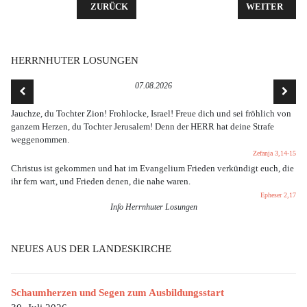
VORHERIGER BEITRAG: KINDERGOTTESDIENST IN
NÄCHSTER B
ZURÜCK
WEITER
HERRNHUTER LOSUNGEN
07.08.2026
Jauchze, du Tochter Zion! Frohlocke, Israel! Freue dich und sei fröhlich von
ganzem Herzen, du Tochter Jerusalem! Denn der HERR hat deine Strafe
weggenommen.
Zefanja 3,14-15
Christus ist gekommen und hat im Evangelium Frieden verkündigt euch, die
ihr fern wart, und Frieden denen, die nahe waren.
Epheser 2,17
Info Herrnhuter Losungen
NEUES AUS DER LANDESKIRCHE
Schaumherzen und Segen zum Ausbildungsstart