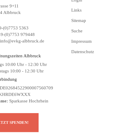
rasse 9+11
Links
4 Albbruck
Sitemap
-(0)7753 5363
Suche
9-(0)7753 979448
info@evkg-albbruck.de
Impressum
Datenschutz
fnungszeiten Albbruck
gs 10:00 Uhr - 12:30 Uhr
tags 10:00 - 12:30 Uhr
rbindung
DE02684522900007560709
KHRDE6WXXX
ame:
Sparkasse Hochrhein