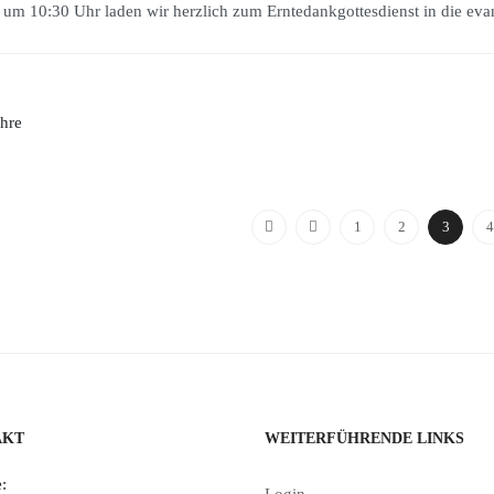
m 10:30 Uhr laden wir herzlich zum Erntedankgottesdienst in die evan
1
2
3
4
AKT
WEITERFÜHRENDE LINKS
:
Login