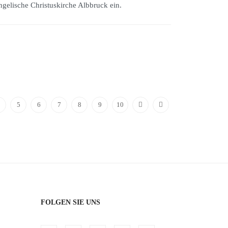
gelische Christuskirche Albbruck ein.
5
6
7
8
9
10
FOLGEN SIE UNS