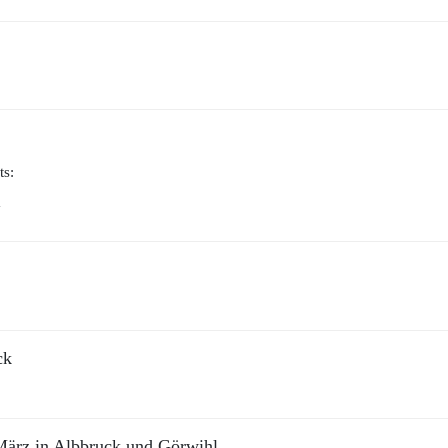
ck
März in Albbruck und Görwihl