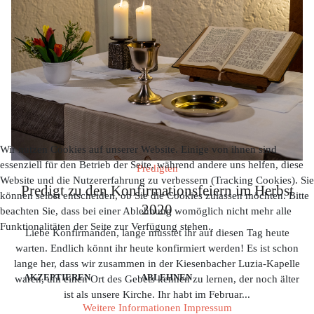
Wir nutzen Cookies auf unserer Website. Einige von ihnen sind
essenziell für den Betrieb der Seite, während andere uns helfen, diese
Predigten
Website und die Nutzererfahrung zu verbessern (Tracking Cookies). Sie
Predigt zu den Konfirmationsfeiern im Herbst
können selbst entscheiden, ob Sie die Cookies zulassen möchten. Bitte
2020
beachten Sie, dass bei einer Ablehnung womöglich nicht mehr alle
Funktionalitäten der Seite zur Verfügung stehen.
Liebe Konfirmanden, lange musstet ihr auf diesen Tag heute
warten. Endlich könnt ihr heute konfirmiert werden! Es ist schon
lange her, dass wir zusammen in der Kiesenbacher Luzia-Kapelle
AKZEPTIEREN
ABLEHNEN
waren, um einen Ort des Gebets kennen zu lernen, der noch älter
ist als unsere Kirche. Ihr habt im Februar
...
Weitere Informationen
Impressum