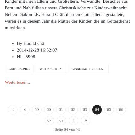
Kinder mit ihren Eltern und Großeltern, Verwandte, Besucher aus
Fern und Nah füllten unsere Christuskirche zur Kinderweihnacht.
Neben Diakon i.R. Harald Gräf, der den Gottesdienst gestaltete,
waren es in diesem Jahr die Mütter der Kinder, die im Gottesdienst
mitwirkten.
By
Harald Gräf
2014-12-28 16:52:07
Hits
5908
KRIPPENSPIEL
WEIHNACHTEN
KINDERGOTTESDIENST
Weiterlesen...
59
60
61
62
63
64
65
66
67
68
Seite 64 von 79